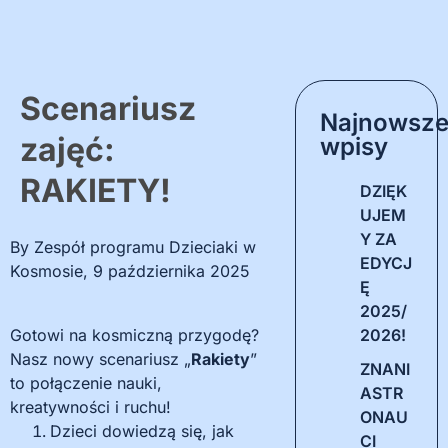
Scenariusz
Najnowsz
zajęć:
wpisy
RAKIETY!
DZIĘK
UJEM
Y ZA
By
Zespół programu Dzieciaki w
EDYCJ
Kosmosie
,
9 października 2025
Ę
2025/
Gotowi na kosmiczną przygodę?
2026!
Nasz nowy scenariusz „
Rakiety
”
ZNANI
to połączenie nauki,
ASTR
kreatywności i ruchu!
ONAU
Dzieci dowiedzą się, jak
CI