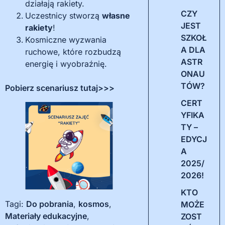
działają rakiety.
CZY
Uczestnicy stworzą
własne
JEST
rakiety
!
SZKOŁ
Kosmiczne wyzwania
A DLA
ruchowe, które rozbudzą
ASTR
energię i wyobraźnię.
ONAU
TÓW?
Pobierz scenariusz tutaj>>>
CERT
YFIKA
TY –
EDYCJ
A
2025/
2026!
KTO
Tagi:
Do pobrania
,
kosmos
,
MOŻE
Materiały edukacyjne
,
ZOST