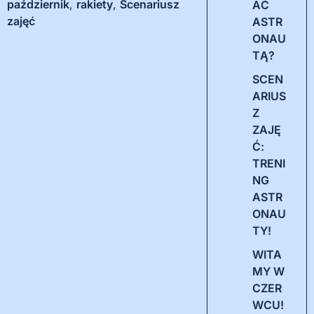
październik
,
rakiety
,
Scenariusz
AĆ
zajęć
ASTR
ONAU
TĄ?
SCEN
ARIUS
Z
ZAJĘ
Ć:
TRENI
NG
ASTR
ONAU
TY!
WITA
MY W
CZER
WCU!