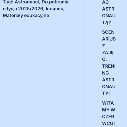
Tagi:
Astronauci
,
Do pobrania
,
AĆ
edycja 2025/2026
,
kosmos
,
ASTR
Materiały edukacyjne
ONAU
TĄ?
SCEN
ARIUS
Z
ZAJĘ
Ć:
TRENI
NG
ASTR
ONAU
TY!
WITA
MY W
CZER
WCU!