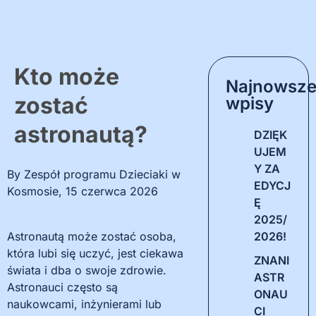
Kto może
Najnowsz
zostać
wpisy
astronautą?
DZIĘK
UJEM
Y ZA
By
Zespół programu Dzieciaki w
EDYCJ
Kosmosie
,
15 czerwca 2026
Ę
2025/
Astronautą może zostać osoba,
2026!
która lubi się uczyć, jest ciekawa
ZNANI
świata i dba o swoje zdrowie.
ASTR
Astronauci często są
ONAU
naukowcami, inżynierami lub
CI