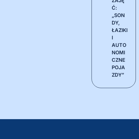
ZAJĘ
Ć:
„SON
DY,
ŁAZIKI
I
AUTO
NOMI
CZNE
POJA
ZDY”