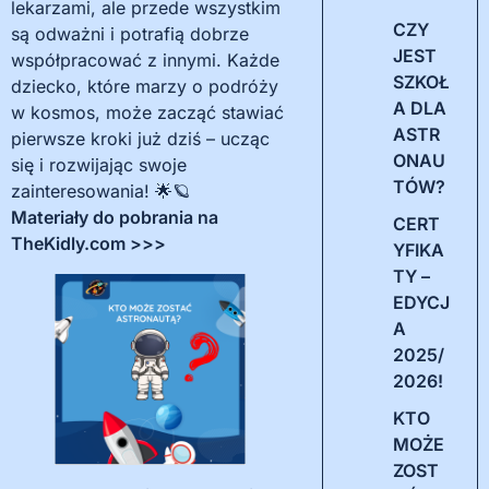
lekarzami, ale przede wszystkim
CZY
są odważni i potrafią dobrze
JEST
współpracować z innymi. Każde
SZKOŁ
dziecko, które marzy o podróży
A DLA
w kosmos, może zacząć stawiać
ASTR
pierwsze kroki już dziś – ucząc
ONAU
się i rozwijając swoje
TÓW?
zainteresowania! 🌟🪐
Materiały do pobrania na
CERT
TheKidly.com >>>
YFIKA
TY –
EDYCJ
A
2025/
2026!
KTO
MOŻE
ZOST