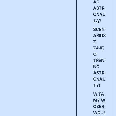
AĆ
ASTR
ONAU
TĄ?
SCEN
ARIUS
Z
ZAJĘ
Ć:
TRENI
NG
ASTR
ONAU
TY!
WITA
MY W
CZER
WCU!