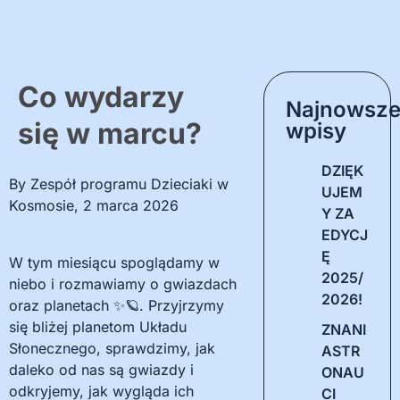
Co wydarzy
Najnowsz
się w marcu?
wpisy
DZIĘK
By
Zespół programu Dzieciaki w
UJEM
Kosmosie
,
2 marca 2026
Y ZA
EDYCJ
Ę
W tym miesiącu spoglądamy w
2025/
niebo i rozmawiamy o gwiazdach
2026!
oraz planetach ✨🪐. Przyjrzymy
się bliżej planetom Układu
ZNANI
Słonecznego, sprawdzimy, jak
ASTR
daleko od nas są gwiazdy i
ONAU
odkryjemy, jak wygląda ich
CI