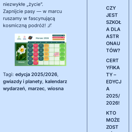
niezwykłe „życie”.
CZY
Zapnijcie pasy — w marcu
JEST
ruszamy w fascynującą
SZKOŁ
kosmiczną podróż! 🌌
A DLA
ASTR
ONAU
TÓW?
CERT
YFIKA
Tagi:
edycja 2025/2026
,
TY –
gwiazdy i planety
,
kalendarz
EDYCJ
wydarzeń
,
marzec
,
wiosna
A
2025/
2026!
KTO
MOŻE
ZOST