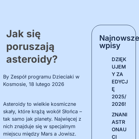
Jak się
Najnowsz
poruszają
wpisy
asteroidy?
DZIĘK
UJEM
Y ZA
By
Zespół programu Dzieciaki w
EDYCJ
Kosmosie
,
18 lutego 2026
Ę
2025/
Asteroidy to wielkie kosmiczne
2026!
skały, które krążą wokół Słońca –
ZNANI
tak samo jak planety. Najwięcej z
ASTR
nich znajduje się w specjalnym
ONAU
miejscu między Mars a Jowisz.
CI