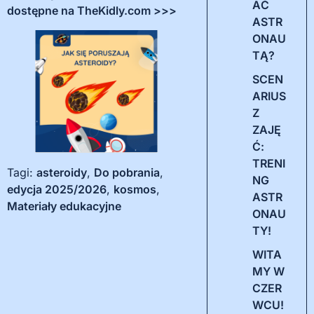
AĆ
dostępne na TheKidly.com >>>
ASTR
ONAU
TĄ?
SCEN
ARIUS
Z
ZAJĘ
Ć:
TRENI
Tagi:
asteroidy
,
Do pobrania
,
NG
edycja 2025/2026
,
kosmos
,
ASTR
Materiały edukacyjne
ONAU
TY!
WITA
MY W
CZER
WCU!