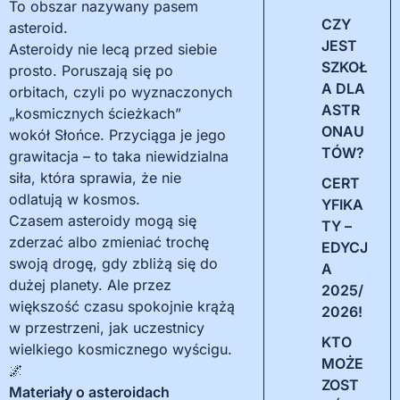
To obszar nazywany pasem
CZY
asteroid.
JEST
Asteroidy nie lecą przed siebie
SZKOŁ
prosto. Poruszają się po
A DLA
orbitach, czyli po wyznaczonych
ASTR
„kosmicznych ścieżkach”
ONAU
wokół Słońce. Przyciąga je jego
TÓW?
grawitacja – to taka niewidzialna
siła, która sprawia, że nie
CERT
odlatują w kosmos.
YFIKA
Czasem asteroidy mogą się
TY –
zderzać albo zmieniać trochę
EDYCJ
swoją drogę, gdy zbliżą się do
A
dużej planety. Ale przez
2025/
większość czasu spokojnie krążą
2026!
w przestrzeni, jak uczestnicy
KTO
wielkiego kosmicznego wyścigu.
MOŻE
🌌
ZOST
Materiały o asteroidach