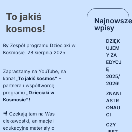
To jakiś
Najnowsz
kosmos!
wpisy
DZIĘK
By
Zespół programu Dzieciaki w
UJEM
Kosmosie
,
28 sierpnia 2025
Y ZA
EDYCJ
Ę
Zapraszamy na YouTube, na
2025/
kanał
„To jakiś kosmos”
–
2026!
partnera i współtwórcę
programu
„Dzieciaki w
ZNANI
Kosmosie”!
ASTR
ONAU
🎥 Czekają tam na Was
CI
ciekawostki, animacje i
CZY
edukacyjne materiały o
JEST