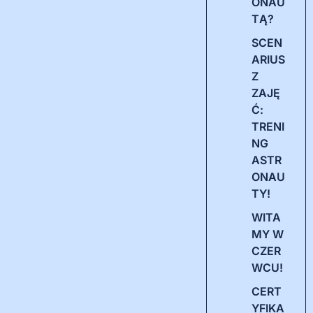
ONAU
TĄ?
SCEN
ARIUS
Z
ZAJĘ
Ć:
TRENI
NG
ASTR
ONAU
TY!
WITA
MY W
CZER
WCU!
CERT
YFIKA