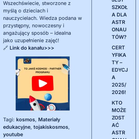
Wszechświecie, stworzone z
SZKOŁ
myślą o dzieciach i
A DLA
nauczycielach. Wiedza podana w
ASTR
przystępny, nowoczesny i
ONAU
angażujący sposób – idealna
TÓW?
jako uzupełnienie zajęć!
CERT
🔗
Link do kanału>>>
YFIKA
TY –
EDYCJ
A
2025/
2026!
KTO
MOŻE
ZOST
Tagi:
kosmos
,
Materiały
AĆ
edukacyjne
,
tojakiskosmos
,
ASTR
youtube