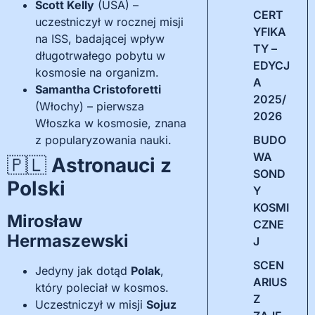
Scott Kelly
(USA) –
CERT
uczestniczył w rocznej misji
YFIKA
na ISS, badającej wpływ
TY –
długotrwałego pobytu w
EDYCJ
kosmosie na organizm.
A
Samantha Cristoforetti
2025/
(Włochy) – pierwsza
2026
Włoszka w kosmosie, znana
z popularyzowania nauki.
BUDO
WA
🇵🇱
Astronauci z
SOND
Polski
Y
KOSMI
Mirosław
CZNE
Hermaszewski
J
SCEN
Jedyny jak dotąd
Polak
,
ARIUS
który poleciał w kosmos.
Z
Uczestniczył w misji
Sojuz