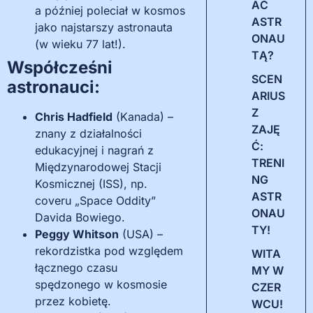
AĆ
a później poleciał w kosmos
ASTR
jako najstarszy astronauta
ONAU
(w wieku 77 lat!).
TĄ?
Współcześni
SCEN
astronauci:
ARIUS
Z
Chris Hadfield
(Kanada) –
ZAJĘ
znany z działalności
Ć:
edukacyjnej i nagrań z
TRENI
Międzynarodowej Stacji
NG
Kosmicznej (ISS), np.
ASTR
coveru „Space Oddity”
ONAU
Davida Bowiego.
TY!
Peggy Whitson
(USA) –
rekordzistka pod względem
WITA
łącznego czasu
MY W
spędzonego w kosmosie
CZER
przez kobietę.
WCU!