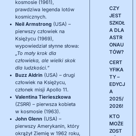
kosmosie (1961),
CZY
prawdziwa legenda lotów
JEST
kosmicznych.
SZKOŁ
Neil Armstrong
(USA) –
A DLA
pierwszy człowiek na
ASTR
Księżycu (1969),
ONAU
wypowiedział słynne słowa:
TÓW?
„To mały krok dla
człowieka, ale wielki skok
CERT
dla ludzkości.”
YFIKA
Buzz Aldrin
(USA) – drugi
TY –
człowiek na Księżycu,
EDYCJ
członek misji Apollo 11.
A
Valentina Tierieszkowa
2025/
(ZSRR) – pierwsza kobieta
2026!
w kosmosie (1963).
KTO
John Glenn
(USA) –
MOŻE
pierwszy Amerykanin, który
ZOST
okrążył Ziemię w 1962 roku,