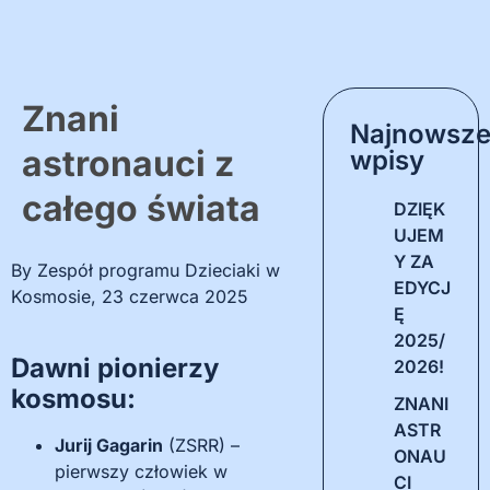
Znani
Najnowsz
astronauci z
wpisy
całego świata
DZIĘK
UJEM
Y ZA
By
Zespół programu Dzieciaki w
EDYCJ
Kosmosie
,
23 czerwca 2025
Ę
2025/
Dawni pionierzy
2026!
kosmosu:
ZNANI
ASTR
Jurij Gagarin
(ZSRR) –
ONAU
pierwszy człowiek w
CI