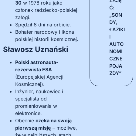
ZAJĘ
30
w 1978 roku jako
Ć:
członek radziecko-polskiej
„SON
załogi.
DY,
Spędził 8 dni na orbicie.
ŁAZIKI
Bohater narodowy i ikona
I
polskiej historii kosmicznej.
AUTO
Sławosz Uznański
NOMI
CZNE
Polski astronauta-
POJA
rezerwista ESA
ZDY”
(Europejskiej Agencji
Kosmicznej).
Inżynier, naukowiec i
specjalista od
promieniowania w
elektronice.
Obecnie
czeka na swoją
pierwszą misję
– możliwe,
że w najbliższych latach