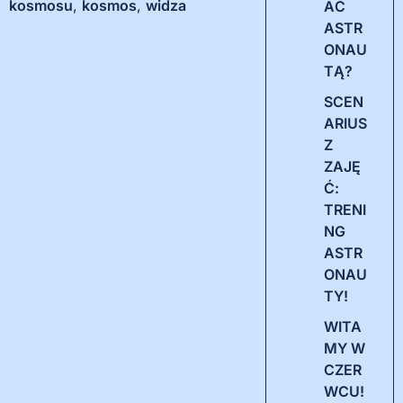
kosmosu
,
kosmos
,
widza
AĆ
ASTR
ONAU
TĄ?
SCEN
ARIUS
Z
ZAJĘ
Ć:
TRENI
NG
ASTR
ONAU
TY!
WITA
MY W
CZER
WCU!