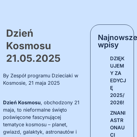
Dzień
Najnowsz
Kosmosu
wpisy
21.05.2025
DZIĘK
UJEM
Y ZA
By
Zespół programu Dzieciaki w
EDYCJ
Kosmosie
,
21 maja 2025
Ę
2025/
Dzień Kosmosu
, obchodzony 21
2026!
maja, to nieformalne święto
ZNANI
poświęcone fascynującej
ASTR
tematyce kosmosu – planet,
ONAU
gwiazd, galaktyk, astronautów i
CI