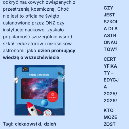
odkryć naukowych związanych z
CZY
przestrzenią kosmiczną. Choć
JEST
nie jest to oficjalne święto
SZKOŁ
ustanowione przez ONZ czy
A DLA
instytucje naukowe, zyskało
ASTR
popularność szczególnie wśród
ONAU
szkół, edukatorów i miłośników
TÓW?
astronomii jako
dzień promujący
wiedzę o wszechświecie
.
CERT
YFIKA
TY –
EDYCJ
A
2025/
2026!
KTO
MOŻE
Tagi:
ciekaowstki
,
dzień
ZOST