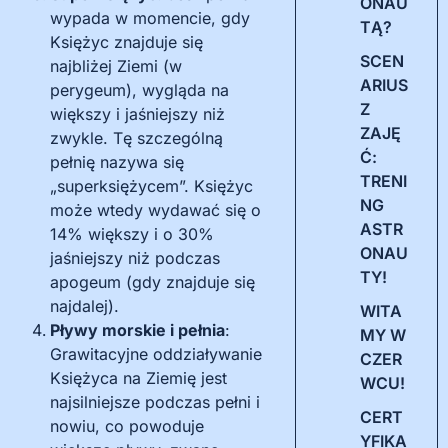
ONAU
wypada w momencie, gdy
TĄ?
Księżyc znajduje się
SCEN
najbliżej Ziemi (w
ARIUS
perygeum), wygląda na
Z
większy i jaśniejszy niż
ZAJĘ
zwykle. Tę szczególną
Ć:
pełnię nazywa się
TRENI
„superksiężycem”. Księżyc
NG
może wtedy wydawać się o
ASTR
14% większy i o 30%
ONAU
jaśniejszy niż podczas
TY!
apogeum (gdy znajduje się
najdalej).
WITA
Pływy morskie i pełnia
:
MY W
Grawitacyjne oddziaływanie
CZER
Księżyca na Ziemię jest
WCU!
najsilniejsze podczas pełni i
CERT
nowiu, co powoduje
YFIKA