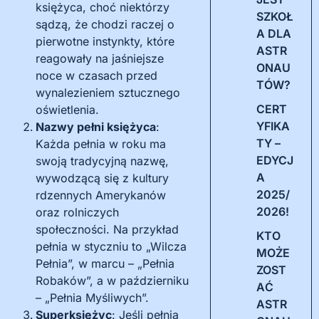
księżyca, choć niektórzy
SZKOŁ
sądzą, że chodzi raczej o
A DLA
pierwotne instynkty, które
ASTR
reagowały na jaśniejsze
ONAU
noce w czasach przed
TÓW?
wynalezieniem sztucznego
CERT
oświetlenia.
YFIKA
Nazwy pełni księżyca
:
TY –
Każda pełnia w roku ma
EDYCJ
swoją tradycyjną nazwę,
A
wywodzącą się z kultury
2025/
rdzennych Amerykanów
2026!
oraz rolniczych
społeczności. Na przykład
KTO
pełnia w styczniu to „Wilcza
MOŻE
Pełnia”, w marcu – „Pełnia
ZOST
Robaków”, a w październiku
AĆ
– „Pełnia Myśliwych”.
ASTR
Superksiężyc
: Jeśli pełnia