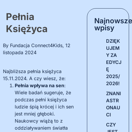
Pełnia
Najnowsz
Księżyca
wpisy
DZIĘK
By
Fundacja Connect4Kids
,
12
UJEM
listopada 2024
Y ZA
EDYCJ
Ę
Najbliższa pełnia księżyca
2025/
15.11.2024. A czy wiesz, że:
2026!
Pełnia wpływa na sen
:
Wiele badań sugeruje, że
ZNANI
podczas pełni księżyca
ASTR
ludzie śpią krócej i ich sen
ONAU
jest mniej głęboki.
CI
Naukowcy wiążą to z
CZY
oddziaływaniem światła
JEST