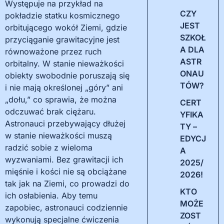
Występuje na przykład na
CZY
pokładzie statku kosmicznego
JEST
orbitującego wokół Ziemi, gdzie
SZKOŁ
przyciąganie grawitacyjne jest
A DLA
równoważone przez ruch
ASTR
orbitalny. W stanie nieważkości
ONAU
obiekty swobodnie poruszają się
TÓW?
i nie mają określonej „góry” ani
„dołu,” co sprawia, że można
CERT
odczuwać brak ciężaru.
YFIKA
Astronauci przebywający dłużej
TY –
w stanie nieważkości muszą
EDYCJ
radzić sobie z wieloma
A
wyzwaniami. Bez grawitacji ich
2025/
mięśnie i kości nie są obciążane
2026!
tak jak na Ziemi, co prowadzi do
KTO
ich osłabienia. Aby temu
MOŻE
zapobiec, astronauci codziennie
ZOST
wykonują specjalne ćwiczenia