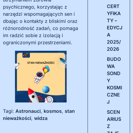
CERT
psychicznego, korzystając z
YFIKA
narzędzi wspomagających sen i
TY –
dbając o kontakty z bliskimi oraz
EDYCJ
różnorodność zadań, co pomaga
A
im radzić sobie z izolacją i
2025/
ograniczonymi przestrzeniami.
2026
BUDO
WA
SOND
Y
KOSMI
CZNE
J
Tagi:
Astronauci
,
kosmos
,
stan
SCEN
nieważkości
,
widza
ARIUS
Z