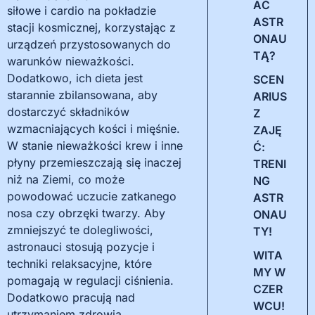
AĆ
siłowe i cardio na pokładzie
ASTR
stacji kosmicznej, korzystając z
ONAU
urządzeń przystosowanych do
TĄ?
warunków nieważkości.
Dodatkowo, ich dieta jest
SCEN
starannie zbilansowana, aby
ARIUS
dostarczyć składników
Z
wzmacniających kości i mięśnie.
ZAJĘ
W stanie nieważkości krew i inne
Ć:
płyny przemieszczają się inaczej
TRENI
niż na Ziemi, co może
NG
powodować uczucie zatkanego
ASTR
nosa czy obrzęki twarzy. Aby
ONAU
zmniejszyć te dolegliwości,
TY!
astronauci stosują pozycje i
WITA
techniki relaksacyjne, które
MY W
pomagają w regulacji ciśnienia.
CZER
Dodatkowo pracują nad
WCU!
utrzymaniem zdrowia