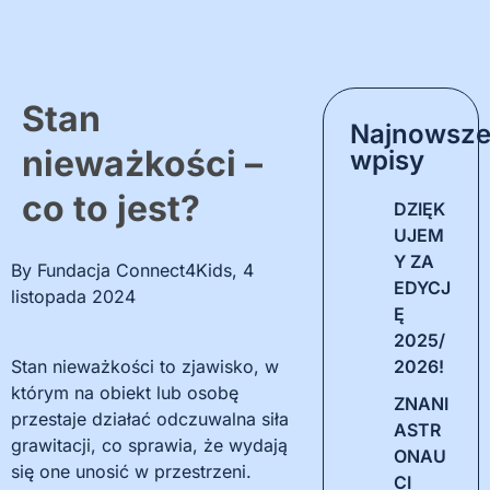
Stan
Najnowsz
nieważkości –
wpisy
co to jest?
DZIĘK
UJEM
Y ZA
By
Fundacja Connect4Kids
,
4
EDYCJ
listopada 2024
Ę
2025/
Stan nieważkości to zjawisko, w
2026!
którym na obiekt lub osobę
ZNANI
przestaje działać odczuwalna siła
ASTR
grawitacji, co sprawia, że wydają
ONAU
się one unosić w przestrzeni.
CI