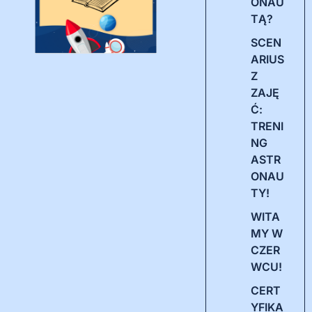
ONAU
TĄ?
SCEN
ARIUS
Z
ZAJĘ
Ć:
TRENI
NG
ASTR
ONAU
TY!
WITA
MY W
CZER
WCU!
CERT
YFIKA