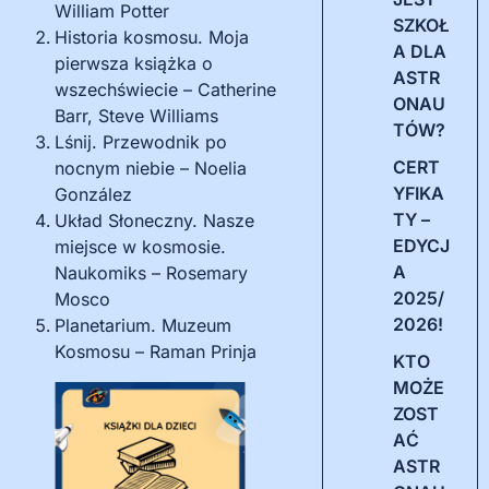
William Potter
SZKOŁ
Historia kosmosu. Moja
A DLA
pierwsza książka o
ASTR
wszechświecie – Catherine
ONAU
Barr, Steve Williams
TÓW?
Lśnij. Przewodnik po
CERT
nocnym niebie – Noelia
YFIKA
González
TY –
Układ Słoneczny. Nasze
EDYCJ
miejsce w kosmosie.
A
Naukomiks – Rosemary
2025/
Mosco
2026!
Planetarium. Muzeum
Kosmosu – Raman Prinja
KTO
MOŻE
ZOST
AĆ
ASTR