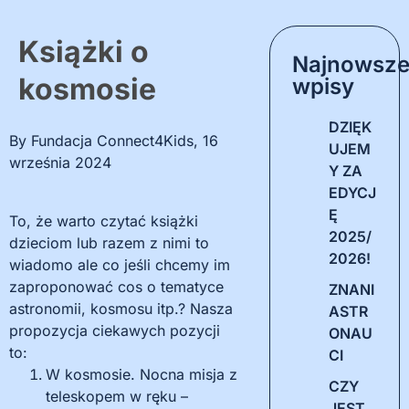
Książki o
Najnowsz
kosmosie
wpisy
DZIĘK
By
Fundacja Connect4Kids
,
16
UJEM
września 2024
Y ZA
EDYCJ
Ę
To, że warto czytać książki
2025/
dzieciom lub razem z nimi to
2026!
wiadomo ale co jeśli chcemy im
zaproponować cos o tematyce
ZNANI
astronomii, kosmosu itp.? Nasza
ASTR
propozycja ciekawych pozycji
ONAU
to:
CI
W kosmosie. Nocna misja z
CZY
teleskopem w ręku –
JEST